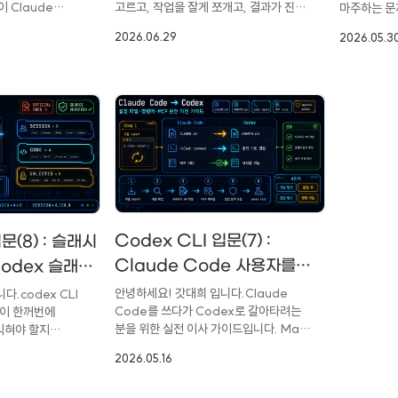
이 Claude
고르고, 작업을 잘게 쪼개고, 결과가 진짜
마주하는 문
비용까지(LazyCodex
나만의 
자인 협업 시장의
맞는지 일일이 확인하는 그 과정이 결국
연산 중인 
2026.06.29
2026.05.3
 주가가 상당 폭
Light Edition과 OmO
사람 몫으로 남는다. 도구는 똑똑한데, 그
기다리는지, 
자인의 경계가
똑똑함을 굴리는 잔손질이 만만치 않다.
먼지 — 매번
Ultimate의 차이)
본격적으로 돌기
LazyCodex는 그 잔손질을 Codex
했다.Open
de Design에는
안으로 숨긴다.새로 나온 AI 모델이
화면 구석에
있다. 래스터
아니라, 기존 Codex 위에 계획·실행·
Codex 펫
레이션)를 직접
검증 흐름을 얹는 얇은 자동화 계층이다.
상태를 알려주
 비주얼이 필요한
공식 소개에서도 "복잡한 코드베이스를
펫이란 백그
, 즉 공란으로
위한 에이전트 하네스"라고 못박고 있다.
상태를 화면
"그림을 못
원래 원조격의 도구인 OmO(oh-my-
애니메이션 
으로 볼 수 도 있다.
openagent)를 Codex에 맞게 줄여
"Optional
26년 6월,
담은 Light Edition이고, 설치는 npx 한
compani
Product
줄이면 끝난다.제작자가 개인 프로젝트에
아이콘으로 
Codex CLI 입문(7) :
문(8) : 슬래시
공식적으로
LLM 토큰값으로 2만 4천 달러를
Codex 본
Claude Code 사용자를
Codex 슬래시
 플러그인이 ..
태웠다고 공개..
있다. 기본 8
위한 Codex 전환 가이드 -
안녕하세요! 갓대희 입니다.Claude
.codex CLI
Code를 쓰다가 Codex로 갈아타려는
령이 한꺼번에
CLAUDE.md·슬래시 명령
분을 위한 실전 이사 가이드입니다. Mac
익혀야 할지
·MCP 완전 마이그레이션
데스크톱 앱의 자동 import 경로와 CLI
Codex CLI의
2026.05.16
수동 경로 중 하나를 고른 뒤,
 해보려 한다.
CLAUDE.md를 세 줄기로 나눠 옮기고
, 뒷부분은 기존