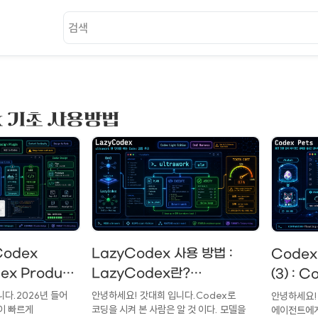
ex 기초 사용방법
odex
LazyCodex 사용 방법 :
Codex
dex Product
LazyCodex란?
(3) : 
그인 사용방법
ultrawork, ulw-loop,
사용 방법
다.2026년 들어
안녕하세요! 갓대희 입니다.Codex로
안녕하세요!
이 빠르게
코딩을 시켜 본 사람은 알 것 이다. 모델을
에이전트에게
uct Design
멀티모델 라우팅, 토큰
에이전트