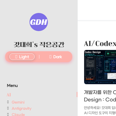
AI/Cod
갓대희's 작은공간
Light
Dark
Menu
개발자를 위한 C
AI
Design : Co
Gemini
Design 플러
안녕하세요! 갓대희 입니
Antigravity
AI 디자인 도구의 지형
(Codex Prod
Claude