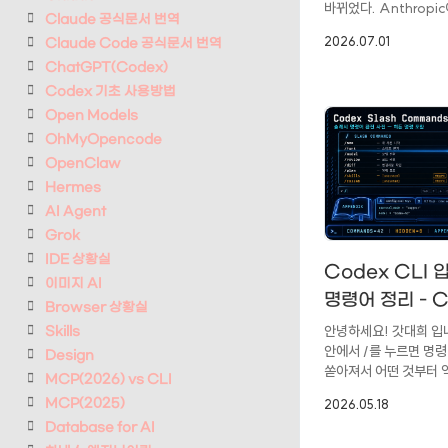
바뀌었다. Anthropic
튜토리얼)
Claude 공식문서 번역
Design을 내놓자 디
2026.07.01
Claude Code 공식문서 번역
대표 주자인 Figma의
하락했고, "코드와 디
ChatGPT(Codex)
무너진다"는 이야기가 
Codex 기초 사용방법
시작했다. 그런데 Clau
Open Models
한 가지 분명한 한계가 
OhMyOpencode
이미지(사진·일러스트
OpenClaw
만들지 못한다. 그래서
자리는 placeholder
Hermes
남는다. 디자인 도구가 
AI Agent
그린다"는 건 꽤 큰 제약
Grok
바로 이 흐름 속에서 20
IDE 상황실
OpenAI가 Codex에 
Codex CLI 입
이미지 AI
Design 플러그인을 
명령어 정리 - 
추가했다.이 글에서는 이
Browser 상황실
명령어 사용방법
안녕하세요! 갓대희 입니다
Skills
안에서 /를 누르면 명
Design
쏟아져서 어떤 것부터 
MCP(2026) vs CLI
망설이게 된다.이번에는 
2026.05.18
MCP(2025)
슬래시 명령어 들을 정리
Database for AI
앞부분은 초보자용 사전