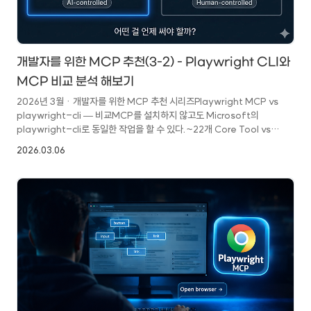
개발자를 위한 MCP 추천(3-2) - Playwright CLI와
MCP 비교 분석 해보기
2026년 3월 · 개발자를 위한 MCP 추천 시리즈Playwright MCP vs
playwright-cli — 비교MCP를 설치하지 않고도 Microsoft의
playwright-cli로 동일한 작업을 할 수 있다.~22개 Core Tool vs
50+ 명령어, 토큰 효율 차이 — 실제로 무엇이 더 나은지 비교해보려
2026.03.06
한다.이 글을 쓰게 된 이유지난번 Playwright MCP 설치 및 활용
가이드를 작성하면서 문득 의문이 들었다. Microsoft가 별도로
제공하는 playwright-cli 패키지가 있다. 그렇다면 MCP를 따로
설치하는 것이 의미가 있는가? 아니면 그냥 playwright-cli 조합이 더
낫지 않을까?여러 시나리오를 직접 테스트해보고 심층 분석을
진행했으며, 결론은 꽤 명확하게 ..