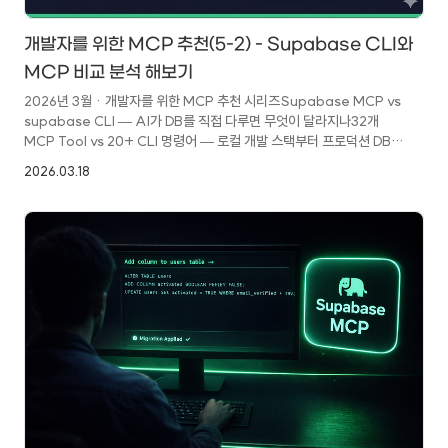
개발자를 위한 MCP 추천(5-2) - Supabase CLI와
MCP 비교 분석 해보기
2026년 3월 · 개발자를 위한 MCP 추천 시리즈Supabase MCP vs
supabase CLI — AI가 DB를 직접 다루면 무엇이 달라지나32개
MCP Tool vs 20+ CLI 명령어 — 로컬 개발 스택부터 프로덕션 DB
관리까지,어느 쪽이 더 나은지 시나리오로 비교한다.이 글을 쓰게 된
2026.03.18
이유지난번 Supabase MCP 설치 및 활용 가이드를 작성하면서,
Supabase가 제공하는 또 다른 공식 도구인 supabase CLI와의
경계가 궁금해졌다. MCP는 AI 에이전트로 원격 DB를 조작하는
도구고, CLI는 로컬 개발 환경과 마이그레이션 파이프라인을 담당한다.
둘은 겹치는 기능도 있지만 역할이 충분히 다르다. 구체적으로 어디서
겹치고 어디서 갈라지는지, 시나리오별로 어느 쪽을 선택해야 ..