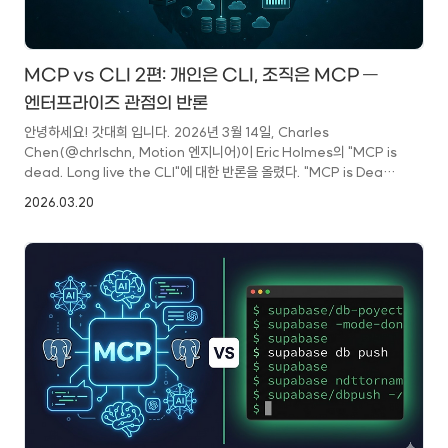
MCP vs CLI 2편: 개인은 CLI, 조직은 MCP —
엔터프라이즈 관점의 반론
안녕하세요! 갓대희 입니다. 2026년 3월 14일, Charles
Chen(@chrlschn, Motion 엔지니어)이 Eric Holmes의 "MCP is
dead. Long live the CLI"에 대한 반론을 올렸다. "MCP is Dead;
Long Live MCP!"이전 글 "MCP는 죽었다, CLI 만세" — CLI vs
2026.03.20
MCP 논쟁 분석에서 Holmes의 주장을 정리했다.이번에는 다른
관점에서의 이야기를 살펴보자.Chen은 "CLI vs MCP" 논쟁에서 빠진
부분을 짚으며, 특히 엔터프라이즈 맥락에서 MCP가 왜 유효한지를
설명하려 한다.목차들어가며 — "MCP 만세?"기존 글
리마인드Charles Chen의 반론 등장인플루언서 주도 하이프
사이클6개월 전 MCP 열풍, 지금은 CLI ..