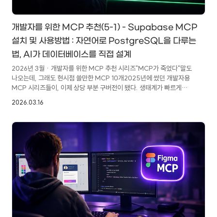
개발자를 위한 MCP 추천(5-1) - Supabase MCP
설치 및 사용방법 : 자연어로 PostgreSQL을 다루는
법, AI가 데이터베이스를 직접 설계
2026년 3월 · 개발자를 위한 MCP 추천 시리즈"MCP가 죽었다"말도
나오는데, 그래도 현시점 쓸만한 MCP 10개2025년에 썼던 개발자용
MCP 시리즈들이, 이제 상당 부분 구버전이 됐다. 생태계가 빠르게
변했고, 새로 등장한 도구들도 많다. 2026년 3월, 다시 한번 실제로
2026.03.16
써보고 쓸 만한 것들만 골라 정리해려고 한다.이 시리즈를 다시 쓰는
이유지난 2월 말, "MCP는 죽었다, CLI 만세 — Eric Holmes의
도발적 주장"이라는 글을 정리한 적이 있다. Eric Holmes가 주장한
핵심은 간단하다. LLM은 이미 CLI에 능숙하다. 그렇다면 MCP라는
별도의 추상 계층이 굳이 필요한가?실제로 Claude Code 환경에서
MCP 대신 CLI로 해결되는 경우가 꽤 많다. 디버깅도 쉽..