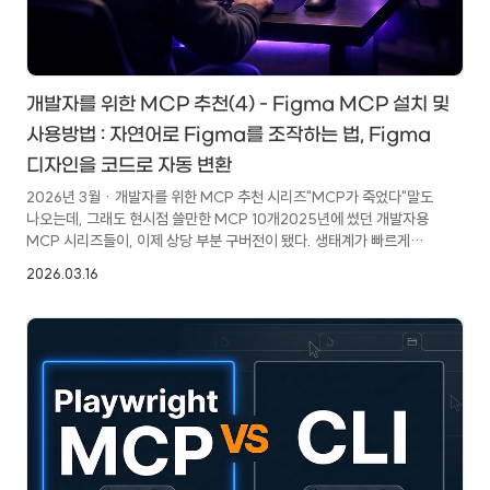
개발자를 위한 MCP 추천(4) - Figma MCP 설치 및
사용방법 : 자연어로 Figma를 조작하는 법, Figma
디자인을 코드로 자동 변환
2026년 3월 · 개발자를 위한 MCP 추천 시리즈"MCP가 죽었다"말도
나오는데, 그래도 현시점 쓸만한 MCP 10개2025년에 썼던 개발자용
MCP 시리즈들이, 이제 상당 부분 구버전이 됐다. 생태계가 빠르게
변했고, 새로 등장한 도구들도 많다. 2026년 3월, 다시 한번 실제로
2026.03.16
써보고 쓸 만한 것들만 골라 정리해려고 한다.이 시리즈를 다시 쓰는
이유지난 2월 말, "MCP는 죽었다, CLI 만세 — Eric Holmes의
도발적 주장"이라는 글을 정리한 적이 있다. Eric Holmes가 주장한
핵심은 간단하다. LLM은 이미 CLI에 능숙하다. 그렇다면 MCP라는
별도의 추상 계층이 굳이 필요한가?실제로 Claude Code 환경에서
MCP 대신 CLI로 해결되는 경우가 꽤 많다. 디버깅도 쉽..