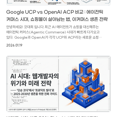
Google UCP vs OpenAI ACP 비교 : 에이전틱
커머스 시대, 쇼핑몰이 살아남는 법, 이커머스 생존 전략
안녕하세요! 갓대희 입니다.최근 AI 에이전트가 쇼핑을 대신해주는
에이전틱 커머스(Agentic Commerce) 시대가 빠르게 다가오고
있다. Google과 OpenAI가 각각 UCP와 ACP라는 새로운 쇼핑
표준 프로토콜을 발표했고, 이는 이커머스 생태계를 근본적으로 바꿀
2026.01.19
것으로 예상된다. 개발자와 쇼핑몰 운영자 모두 알아둬야 할 핵심 내용을
정리해 보았다.에이전틱 커머스: AI가 쇼핑의 전 과정을 대신 수행하는
새로운 패러다임UCP (Universal Commerce Protocol):
Google/Shopify 주도의 개방형 쇼핑 표준ACP (Agentic
Commerce Protocol): OpenAI/Stripe 주도의 결제 보안
표준한국 시장: 네이버 AI 브리핑, 카카오 카나나, 와들 젠투..