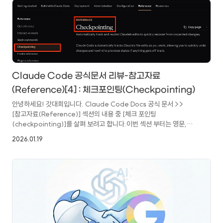
reference - Claude Code DocsThis page provides
reference documentation for implementing hooks in
Claude Code.code.claude.com 이 카테고리의 글은 편하게 공식
문서 위주의 내용을 눈으로 쭉 살펴 보고 넘어가는 목적을 갖고 시..
Claude Code 공식문서 리뷰-참고자료
(Reference)[4] : 체크포인팅(Checkpointing)
안녕하세요! 갓대희입니다. Claude Code Docs 공식 문서 >>
[참고자료(Reference)] 섹션의 내용 중 [체크 포인팅
(checkpointing)]를 살펴 보려고 합니다.이번 섹션 부터는 영문,
한글번역본이 모두 공식문서로 존재하는 섹션이니 한글 문서를 편하게
2026.01.19
참고 하셔도 될 것
같습니다.https://code.claude.com/docs/ko/checkpointing
체크포인팅 - Claude Code DocsClaude의 편집을 자동으로
추적하고 되감기하여 원치 않는 변경 사항에서 빠르게
복구합니다.code.claude.com 이 카테고리의 글은 편하게 공식 문서
위주의 내용을 눈으로 쭉 살펴 보고 넘어가는 목적을 갖고 시작 하게
되었습니다.저도 초심으로 돌아가 기초적읜 글을 살펴보다..