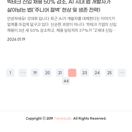
빅테크 신입 채용 50% 감소, AI 시대 웹 개발자가
살아남는 법('주니어 절벽' 현상 및 생존 전략)
안녕하세요! 갓대희 입니다.최근 AI가 개발자를 대체한다는 이야기가
업계를 뜨겁게 달구고 있다. 단순한 과장이 아니다. 빅테크 기업의 신입
채용이 3년 새 50% 감소하고, 채용 담당자의 37%가 "Z세대 신입을
뽑느니 차라리 AI를 쓰겠다"고 응답하는 시대가 왔다. 이번 글은 주로
2026.01.19
해외 트렌드의 사례를 정리해서 들고온 글이니 재미로 읽되, 우리나라
국내 시장의 현 상황이 아닌, 해외 사례로 트렌드를 읽는다는 느낌으로
봐주시면 좋을 것 같습니다. 하지만 이것이 '개발자의 종말'을 의미하는
것은 아니다. 코드 작성자(Coder)의 시대가 저물고, AI를 지휘하는
아키텍트의 시대가 열리고 있다. 위기를 기회로 바꾸기 위해 지금 알아야
할 핵심 내용을 정리해 보았다.주니어 절벽(Junior Cliff): 22..
1
···
19
20
21
22
23
24
25
···
44
Copyright ⓒ 2019
TriplexLab.
All Rights Reserved.