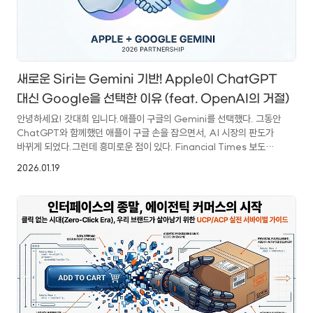
새로운 Siri는 Gemini 기반! Apple이 ChatGPT
대신 Google을 선택한 이유 (feat. OpenAI의 거절)
안녕하세요! 갓대희 입니다.애플이 구글의 Gemini를 선택했다. 그동안
ChatGPT와 함께했던 애플이 구글 손을 잡으면서, AI 시장의 판도가
바뀌게 되었다.그런데 흥미로운 점이 있다. Financial Times 보도에
따르면, OpenAI가 먼저 애플과의 거래를 거절했다고 한다. "선택"이
2026.01.19
아닌 "거절당함"에 가까운 상황이었던 것이다.오늘은 이 파트너십의
진짜 배경이 무엇인지, OpenAI가 왜 손을 뗐는지, 그리고 AI 업계
전체에 어떤 의미가 있는지 깊이 살펴보려고 한다.목차애플-구글
파트너십 핵심 정리왜 Gemini인가? 애플의 전략적 선택OpenAI가
먼저 손을 뗐다: 진짜 이야기새로운 Siri: LLM 기반 완전 재설계AI 업계
판도 변화앞으로의 전망마무리: 이 파트너십의 진짜 의미참고 ..