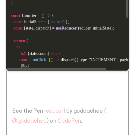
}

const
Counter
 = 
(
) =>
 {

const
 initialState = { 
count
: 
0
 };

const
 [state, dispatch] = 
useReducer
(reducer, initialState);

return
 (

<>
<
h2
>
{state.count}
</
h2
>
<
button
onClick
=
{()
 =>
 dispatch({ type: "INCREMENT", payload: 
        증가

</
button
>
<
button
onClick
=
{()
 =>
 dispatch({ type: "DECREMENT", payload:
        감소

</
button
>
<
button
onClick
=
{()
 =>
 dispatch({ type: "kkkkkkkkk", payload: 1 }
        에러

See the Pen
reducer1
by goddaehee (
</
button
>
</>
@goddaehee
) on
CodePen
.
  );

};
