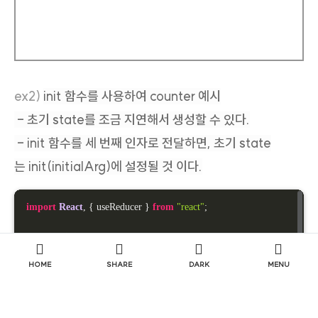
export
default
Counter
;
ex2)
init 함수를 사용하여 counter 예시
- 초기 state를 조금 지연해서 생성할 수 있다.
- init 함수를 세 번째 인자로 전달하면, 초기 state
는 init(initialArg)에 설정될 것 이다.
import
React
, { useReducer } 
from
"react"
;

function
init
(
initialState
) 
{

return
 { 
count
: initialState };

HOME
SHARE
DARK
MENU
}

function
reducer
(
state, action
) 
{

switch
 (action.
type
) {
