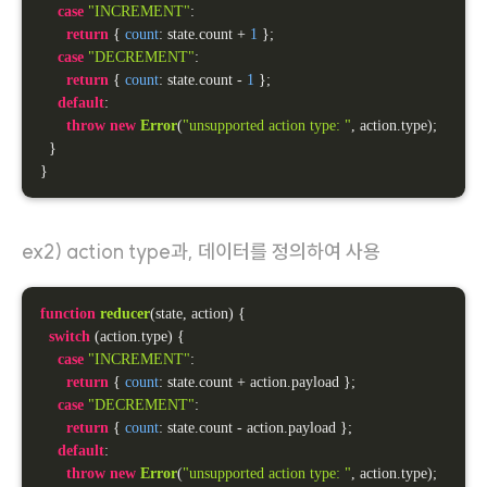
case
"INCREMENT"
:

return
 { 
count
: state.
count
 + 
1
 };

case
"DECREMENT"
:

return
 { 
count
: state.
count
 - 
1
 };

default
:

throw
new
Error
(
"unsupported action type: "
, action.
type
);

  }

}
ex2) action type과, 데이터를 정의하여 사용
function
reducer
(
state, action
) 
{

switch
 (action.
type
) {

case
"INCREMENT"
:

return
 { 
count
: state.
count
 + action.
payload
 };

case
"DECREMENT"
:

return
 { 
count
: state.
count
 - action.
payload
 };

default
:

throw
new
Error
(
"unsupported action type: "
, action.
type
);
