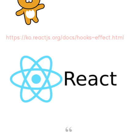
https://ko.reactjs.org/docs/hooks-effect.html