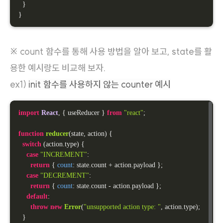
  }

}
※ count 함수를 통해 사용 방법을 알아 보고, state를 활
용한 예시랑도 비교해 보자.
ex1)
init 함수를 사용하지 않는 counter 예시
import
React
, { useReducer } 
from
"react"
;

function
reducer
(
state, action
) 
{

switch
 (action.
type
) {

case
"INCREMENT"
:

return
 { 
count
: state.
count
 + action.
payload
 };

case
"DECREMENT"
:

return
 { 
count
: state.
count
 - action.
payload
 };

default
:

throw
new
Error
(
"unsupported action type: "
, action.
type
);

  }
