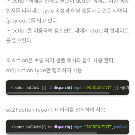
- action 객체를 인자로 받으며 action 객체는 어떤 행동
인지를 나타내는 type 속성과 해당 행동과 관련된 데이터
(payload)를 담고 있다.
- action을 이용하여 컴포넌트 내에서 state의 업데이트
를 일으킨다.
※ action은 보통 하기 샘플 예시와 같이 사용 한다.
ex1) action type만 정의하여 사용
<button onClick={
() =>
dispatch
({ 
type
: 
"INCREMENT"
 })}>증가</b
ex2) action type과, 데이터를 정의하여 사용
<button onClick={
() =>
dispatch
({ 
type
: 
"INCREMENT"
, 
payload
: 
1
 