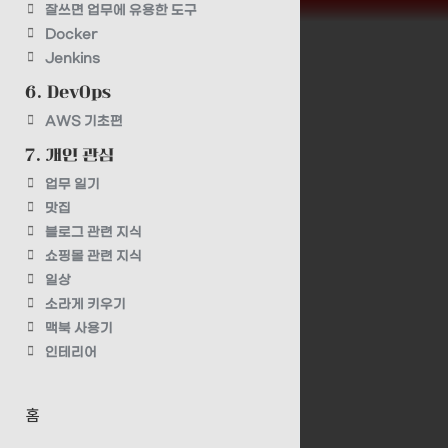
잘쓰면 업무에 유용한 도구
Docker
Jenkins
6. DevOps
AWS 기초편
7. 개인 관심
업무 일기
맛집
블로그 관련 지식
쇼핑몰 관련 지식
일상
소라게 키우기
맥북 사용기
인테리어
홈