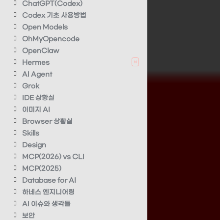
ChatGPT(Codex)
Codex 기초 사용방법
Open Models
OhMyOpencode
OpenClaw
Hermes
N
AI Agent
Grok
IDE 상황실
이미지 AI
Browser 상황실
Skills
Design
MCP(2026) vs CLI
MCP(2025)
Database for AI
하네스 엔지니어링
AI 이슈와 생각들
보안