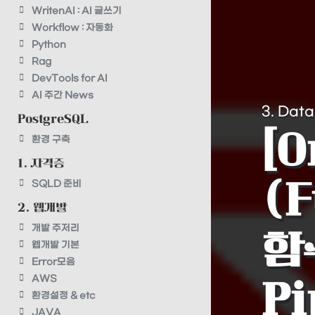
WritenAI : AI 글쓰기
Workflow : 자동화
Python
Rag
DevTools for AI
AI 주간 News
3. Dat
PostgreSQL
[O
환경 구축
1. 자격증
SQLD 준비
(
2. 웹개발
개발 주저리
함수
웹개발 기본
Error모음
AWS
Pi
환경설정 & etc
JAVA