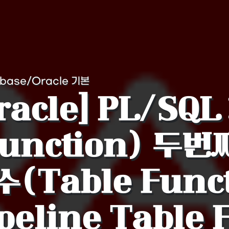
abase/Oracle 기본
racle] PL/SQ
Function) 두번
(Table Funct
peline Table 