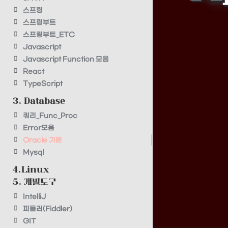
스프링
스프링부트
스프링부트_ETC
Javascript
Javascript Function 모음
React
TypeScript
3. Database
쿼리_Func_Proc
Error모음
Oracle 기본
Mysql
4.Linux
5. 개발도구
IntelliJ
피들러(Fiddler)
GIT