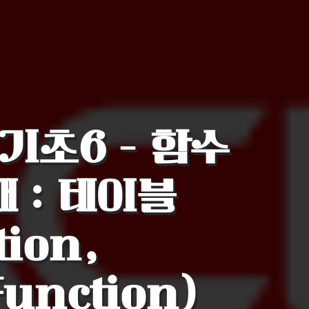
L 기초6 - 함수
째 : 테이블
ion,
Function)