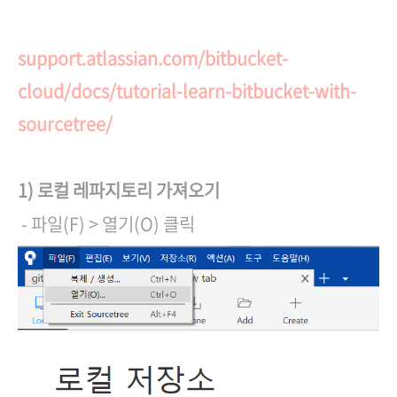
support.atlassian.com/bitbucket-
cloud/docs/tutorial-learn-bitbucket-with-
sourcetree/
1) 로컬 레파지토리 가져오기
- 파일(F) > 열기(O) 클릭