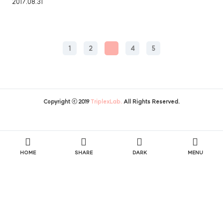
2017.08.31
자원을 시스템에 반환한다. 즉 Instance가 시작된다는 것은 메모리의
일부를 SGA의 영역으로 할당 받고, CPU로부터 PROCESS 자원도
할당 받았음을 의미한다. 메모리 영역 관리 Oracle데이터 베이스
서버는 자주 사용하는 데이터를 메모리에 오래 저장하여 I/O 효율을
높이고, 자주 사용하지 않는 데이터는 데이터 파일에 물리적으로
1
2
3
4
5
저장하여 SGA영역을 효율적으로 관리한다. 이를 LRU (Least
Recentl..
Copyright ⓒ 2019
TriplexLab.
All Rights Reserved.
HOME
SHARE
DARK
MENU