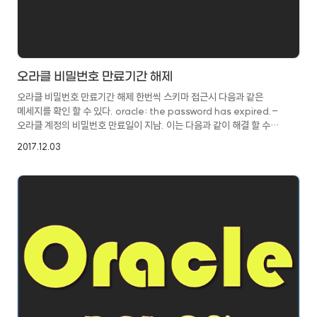
오라클 비밀번호 만료기간 해제
오라클 비밀번호 만료기간 해제 한번씩 스키마 접근시 다음과 같은
메세지를 확인 할 수 있다. oracle: the password has expired.-
오라클 계정의 비밀번호 만료일이 지남. 이는 다음과 같이 해결 할 수
있다. 1. 단순 비번 변경 SQL> alter user 계정명 identified by
2017.12.03
새비밀번호;-만료된 비밀번호 다른 비밀번호로 변경. 2. 보통
비밀번호는 180일 후 자동 만료, 이를 무제한 으로 변경해준다.#
sqlplus 실행 2.1 sys계정 접속SQL> connect sys as sysdba-
비번 입력-dba 접속 2.2 default 비번 만료 기한 확인SQL> select
* from dba_profiles where profile = 'DEFAULT';-passw..