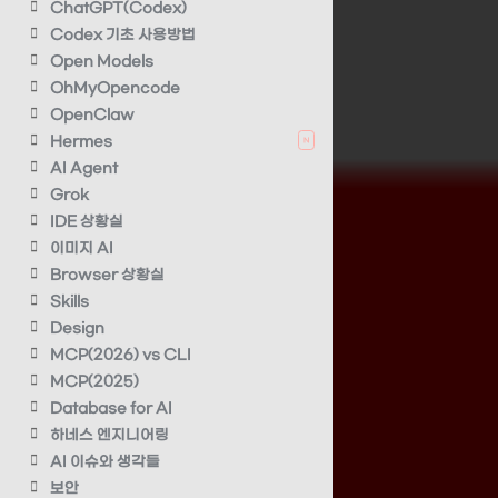
ChatGPT(Codex)
Codex 기초 사용방법
Open Models
OhMyOpencode
OpenClaw
Hermes
N
AI Agent
Grok
IDE 상황실
이미지 AI
Browser 상황실
Skills
Design
MCP(2026) vs CLI
MCP(2025)
Database for AI
하네스 엔지니어링
AI 이슈와 생각들
보안