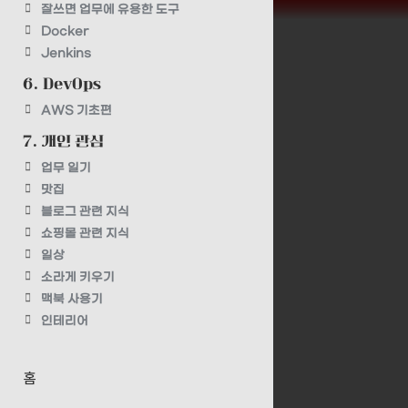
잘쓰면 업무에 유용한 도구
Docker
Jenkins
6. DevOps
AWS 기초편
7. 개인 관심
업무 일기
맛집
블로그 관련 지식
쇼핑몰 관련 지식
일상
소라게 키우기
맥북 사용기
인테리어
홈