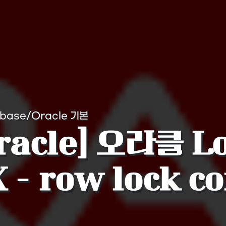
abase/Oracle 기본
racle] 오라클 Lo
 - row lock c