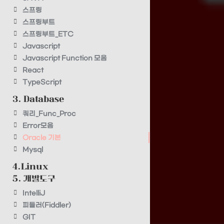
스프링
스프링부트
스프링부트_ETC
Javascript
Javascript Function 모음
React
TypeScript
3. Database
쿼리_Func_Proc
Error모음
Oracle 기본
Mysql
4.Linux
5. 개발도구
IntelliJ
피들러(Fiddler)
GIT