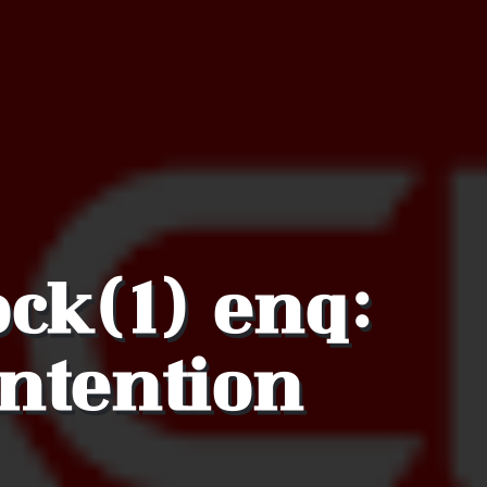
ck(1) enq:
ontention