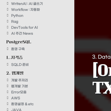
WritenAI : AI 글쓰기
Workflow : 자동화
Python
Rag
DevTools for AI
AI 주간 News
PostgreSQL
환경 구축
3. Dat
1. 자격증
SQLD 준비
[O
2. 웹개발
개발 주저리
TX
웹개발 기본
Error모음
AWS
환경설정 & etc
JAVA