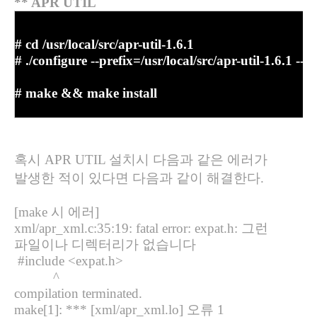
** APR UTIL
# cd /usr/local/src/apr-util-1.6.1
#
./configure --prefix=/usr/local/src/apr-util-1.6.1 --
#
make && make install
혹시
APR UTIL
설치시 다음과 같은 에러가
발생한 적이 있다면 다음과 같이 해결한다
.
[make
시 에러
]
xml/apr_xml.c:35:19: fatal error: expat.h:
그런
파일이나 디렉터리가 없습니다
#include <expat.h>
^
compilation terminated.
make[1]: *** [xml/apr_xml.lo]
오류
1