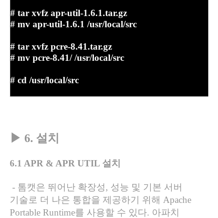
#
tar xvfz apr-util-1.6.1.tar.gz
#
mv apr-util-1.6.1 /usr/local/src
#
tar xvfz pcre-8.41.tar.gz
#
mv pcre-8.41/ /usr/local/src
#
cd /usr/local/src
▶
6. 설치
6.1 APR & APR UTIL
설치
- 톰캣은 뛰어난 확장성
,
성능 및 기본 서버
기술로 더 나은 통합을 제공하기 위해
Apache
Portable Runtime
를 사용할 수 있다
.
아파치