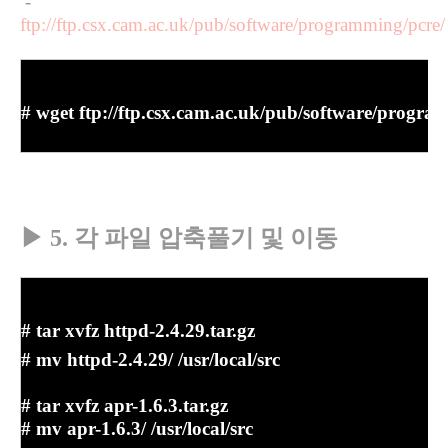
-
ftp://ftp.csx.cam.ac.uk/pub/software/programming/pcre/
#
wget
ftp://ftp.csx.cam.ac.uk/pub/software/progra
▶
5. 각 파일 압축풀기 및 이동
#
tar xvfz httpd-2.4.29.tar.gz
#
mv httpd-2.4.29/ /usr/local/src
#
tar xvfz apr-1.6.3.tar.gz
#
mv apr-1.6.3/ /usr/local/src