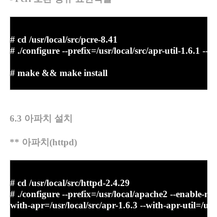
# cd /usr/local/src/pcre-8.41
# ./configure --prefix=/usr/local/src/apr-util-1.6.1 --
# make && make install
6.3
아파치 설치
**
아파치
(httpd)
# cd /usr/local/src/httpd-2.4.29
# ./configure --prefix=/usr/local/apache2 --enable-m
with-apr=/usr/local/src/apr-1.6.3 --with-apr-util=/usr/