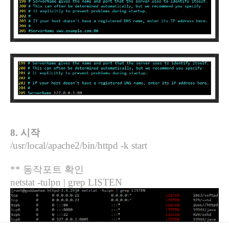
8.
시작
/usr/local/apache2/bin/httpd -k start
**
동작포트 확인
netstat -tulpn | grep LISTEN