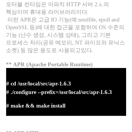
포터블 런타임은 아파치
HTTP
서버
2.x.
의
핵심이며 휴대용 라이브러리이다
.
이런
APR
은 고급
IO
기능
(
예
:sendfile, epoll and
OpenSSL
등
)
에 대한 접근을 포함하여
OS
수준의
기능
(
난수 생성
,
시스템 상태
),
그리고 기본
프로세스 처리
(
공유 메모리
, NT
파이프와 유닉스
소켓
)
등 많은 용도로 사용되고있다
.
** APR (Apache Portable Runtime)
# cd /usr/local/src/apr-1.6.3
# ./configure --prefix=/usr/local/src/apr-1.6.3
# make && make install