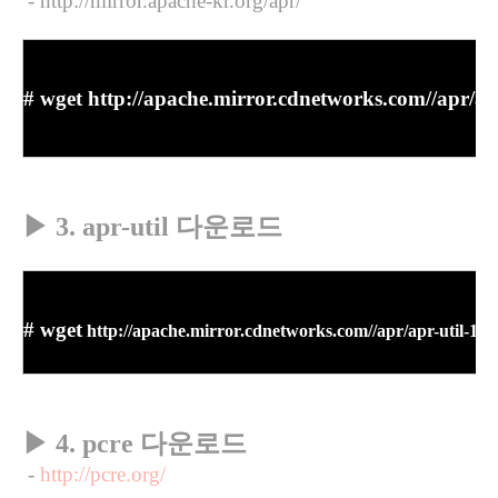
- http://mirror.apache-kr.org/apr/
# wget http://apache.mirror.cdnetworks.com//apr/apr
▶
3. apr-util 다운로드
#
wget
http://apache.mirror.cdnetworks.com//apr/apr-util-1.6.
▶
4. pcre 다운로드
-
http://pcre.org/