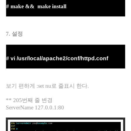
# make && make install
7.
설정
#
vi /usr/local/apache2/conf/httpd.conf
보기 편하게
:set nu
로 줄표시 한다
.
** 205
번째 줄 변경
ServerName 127.0.0.1:80