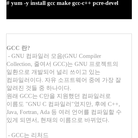
# yum -y install gcc make gcc-c++ pcre-devel
GCC
란
?
- GNU
컴파일러 모음
(GNU Compiler
Collection,
줄여서
GCC)
는
GNU
프로젝트의
일환으로 개발되어 널리 쓰이고 있는
컴파일러이다
.
자유 소프트웨어 중에 가장 잘
알려진 것들 중 하나이다
.
원래
GCC
는
C
만을 지원했던 컴파일러로
이름도
"GNU C
컴파일러
"
였지만
,
후에
C++,
Java, Fortran, Ada
등 여러 언어를 컴파일할 수
있게 되면서
,
현재의 이름으로 바뀌었다
.
- GCC
는 리처드