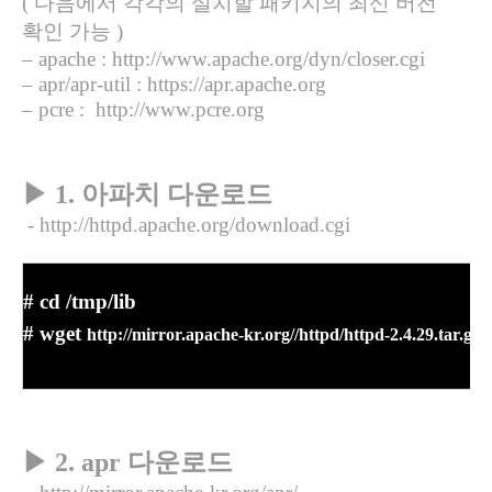
(
다음에서 각각의 설치할 패키지의 최신 버전
확인 가능
)
–
apache : http://www.apache.org/dyn/closer.cgi
–
apr/apr-util : https://apr.apache.org
–
pcre :
http://www.pcre.org
▶
1. 아파치 다운로드
- http://httpd.apache.org/download.cgi
# cd /tmp/lib
# wget
http://mirror.apache-kr.org//httpd/httpd-2.4.29.tar.gz
▶
2. apr 다운로드