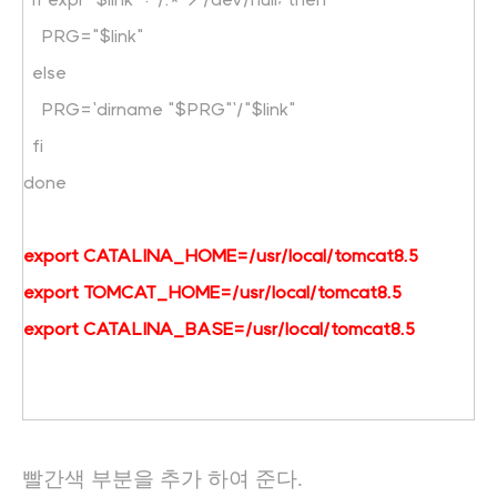
PRG="$link"
else
PRG=`dirname "$PRG"`/"$link"
fi
done
export CATALINA_HOME=/usr/local/tomcat8.5
export TOMCAT_HOME=/usr/local/tomcat8.5
export CATALINA_BASE=/usr/local/tomcat8.5
빨간색 부분을 추가 하여 준다.