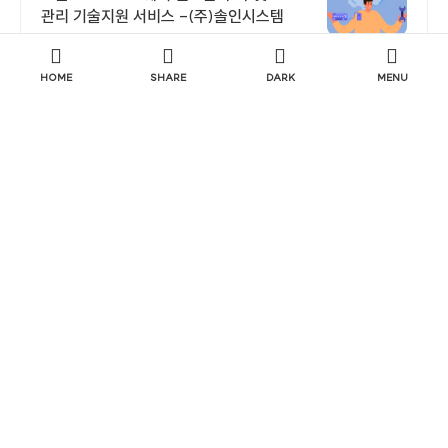
관리 기술지원 서비스 -(주)솔인시스템
HOME
SHARE
DARK
MENU
http://www.j2mtech.com
광고
CentOS EoL 연장지원 몬타비스타SW 한국
대리점
CentOS/Rocky Linux EOS,EOL 연장지원 서비스로
해결하세요 CentOS, Rocky Linux 기술지원
1
구독하기
당신이 좋아할만한 콘텐츠