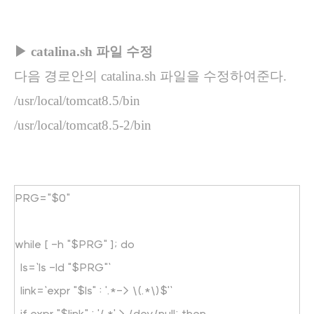
▶ catalina.sh 파일 수정
다음 경로안의 catalina.sh 파일을 수정하여준다.
/usr/local/tomcat8.5/bin
/usr/local/tomcat8.5-2/bin
PRG="$0"
while [ -h "$PRG" ]; do
ls=`ls -ld "$PRG"`
link=`expr "$ls" : '.*-> \(.*\)$'`
if expr "$link" : '/.*' > /dev/null; then