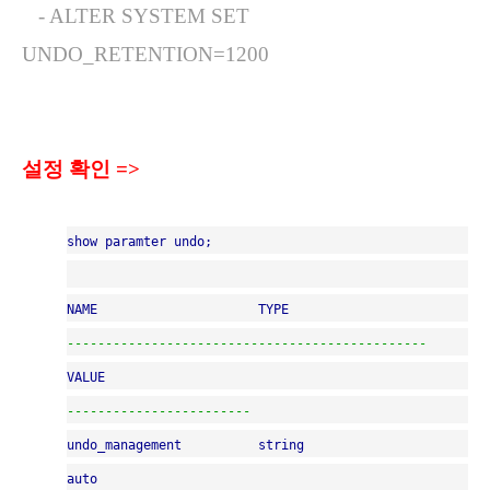
- ALTER SYSTEM SET
UNDO_RETENTION=1200
설정 확인 =>
show paramter undo;
NAME
TYPE
-----------------------------------------------
VALUE
------------------------
undo_management
string
auto