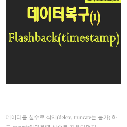
데이터를 실수로 삭제(delete, truncate는 불가) 하