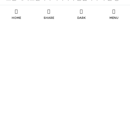
우, DROP한 후 PURGE한 경우 복원할 수 없다.
HOME
SHARE
DARK
MENU
▶
테이블
SELECT *
FROM
[TABLE 명]
AS OF
TIMESTAMP(SYSTIMESTAMP-INTERVAL
'수치' 단위)
WHERE [조회조건]
▶
프로시저
SELECT *