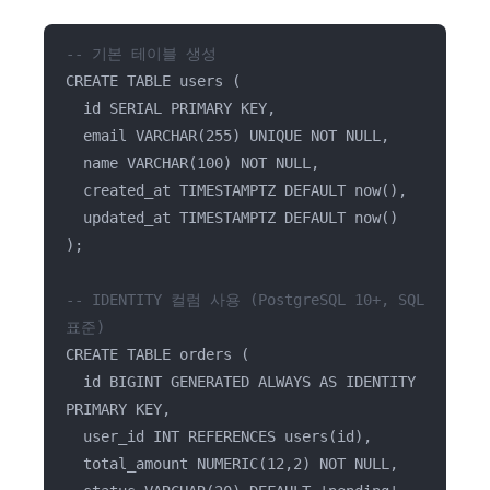
-- 기본 테이블 생성
CREATE TABLE users (
id SERIAL PRIMARY KEY,
email VARCHAR(255) UNIQUE NOT NULL,
name VARCHAR(100) NOT NULL,
created_at TIMESTAMPTZ DEFAULT now(),
updated_at TIMESTAMPTZ DEFAULT now()
);
-- IDENTITY 컬럼 사용 (PostgreSQL 10+, SQL
표준)
CREATE TABLE orders (
id BIGINT GENERATED ALWAYS AS IDENTITY
PRIMARY KEY,
user_id INT REFERENCES users(id),
total_amount NUMERIC(12,2) NOT NULL,