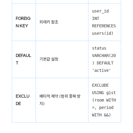
user_id
FOREIG
INT
외래키 참조
N KEY
REFERENCES
users(id)
status
DEFAUL
VARCHAR(20
기본값 설정
T
) DEFAULT
'active'
EXCLUDE
USING gist
EXCLU
배타적 제약 (범위 중복 방
(room WITH
DE
지)
=, period
WITH &&)