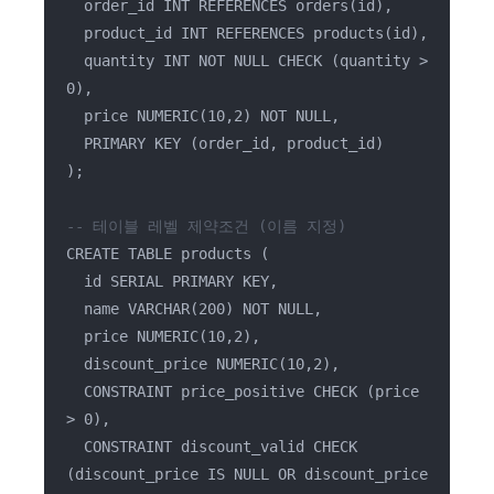
order_id INT REFERENCES orders(id),
product_id INT REFERENCES products(id),
quantity INT NOT NULL CHECK (quantity >
0),
price NUMERIC(10,2) NOT NULL,
PRIMARY KEY (order_id, product_id)
);
-- 테이블 레벨 제약조건 (이름 지정)
CREATE TABLE products (
id SERIAL PRIMARY KEY,
name VARCHAR(200) NOT NULL,
price NUMERIC(10,2),
discount_price NUMERIC(10,2),
CONSTRAINT price_positive CHECK (price
> 0),
CONSTRAINT discount_valid CHECK
(discount_price IS NULL OR discount_price