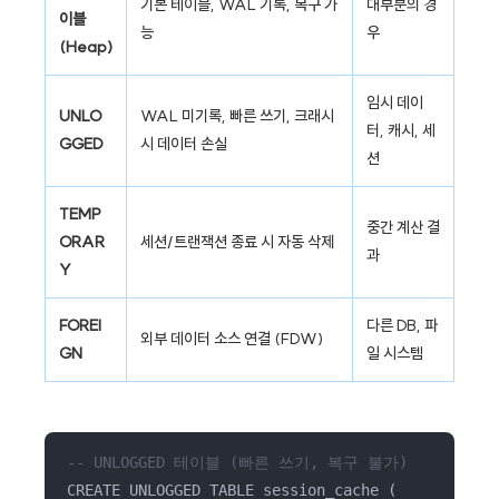
기본 테이블, WAL 기록, 복구 가
대부분의 경
이블
능
우
(Heap)
임시 데이
UNLO
WAL 미기록, 빠른 쓰기, 크래시
터, 캐시, 세
GGED
시 데이터 손실
션
TEMP
중간 계산 결
ORAR
세션/트랜잭션 종료 시 자동 삭제
과
Y
FOREI
다른 DB, 파
외부 데이터 소스 연결 (FDW)
GN
일 시스템
-- UNLOGGED 테이블 (빠른 쓰기, 복구 불가)
CREATE UNLOGGED TABLE session_cache (