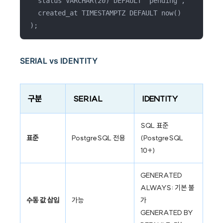
status VARCHAR(20) DEFAULT 'pending',
created_at TIMESTAMPTZ DEFAULT now()
);
SERIAL vs IDENTITY
구분
SERIAL
IDENTITY
SQL 표준
표준
PostgreSQL 전용
(PostgreSQL
10+)
GENERATED
ALWAYS: 기본 불
수동 값 삽입
가능
가
GENERATED BY