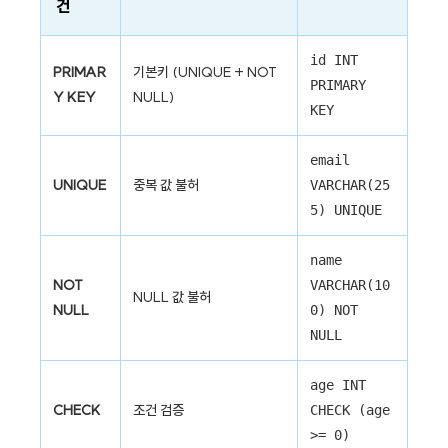
건
id INT
PRIMAR
기본키 (UNIQUE + NOT
PRIMARY
Y KEY
NULL)
KEY
email
UNIQUE
중복 값 불허
VARCHAR(25
5) UNIQUE
name
NOT
VARCHAR(10
NULL 값 불허
NULL
0) NOT
NULL
age INT
CHECK
조건 검증
CHECK (age
>= 0)