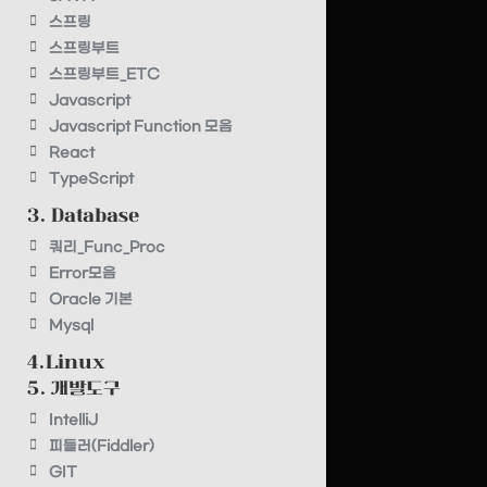
스프링
스프링부트
스프링부트_ETC
Javascript
Javascript Function 모음
React
TypeScript
3. Database
쿼리_Func_Proc
Error모음
Oracle 기본
Mysql
4.Linux
5. 개발도구
IntelliJ
피들러(Fiddler)
GIT