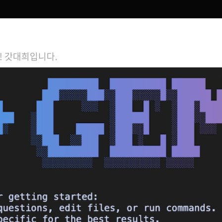
! 갓대희입니다.