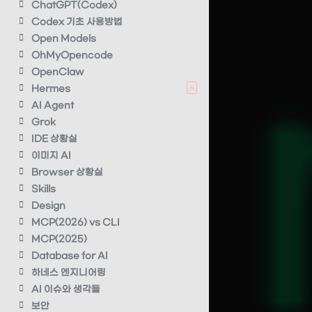
ChatGPT(Codex)
Codex 기초 사용방법
Open Models
OhMyOpencode
OpenClaw
Hermes
N
AI Agent
Grok
IDE 상황실
이미지 AI
Browser 상황실
Skills
Design
MCP(2026) vs CLI
MCP(2025)
Database for AI
하네스 엔지니어링
AI 이슈와 생각들
보안