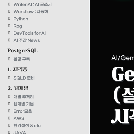
WritenAI : AI 글쓰기
Workflow : 자동화
Python
Rag
DevTools for AI
AI 주간 News
PostgreSQL
AI/Gem
환경 구축
G
1. 자격증
SQLD 준비
2. 웹개발
(설
개발 주저리
웹개발 기본
시작
Error모음
AWS
환경설정 & etc
JAVA