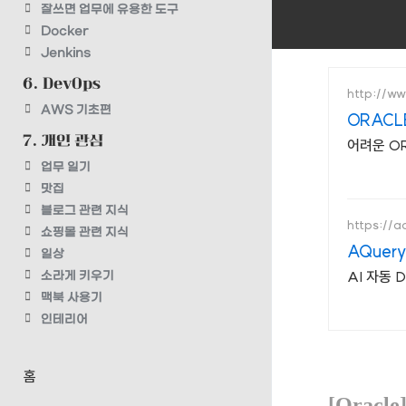
잘쓰면 업무에 유용한 도구
Docker
Jenkins
6. DevOps
http://w
AWS 기초편
ORACL
7. 개인 관심
어려운 O
업무 일기
맛집
블로그 관련 지식
https://a
쇼핑몰 관련 지식
AQuery
일상
AI 자동 
소라게 키우기
맥북 사용기
인테리어
홈
[Orac