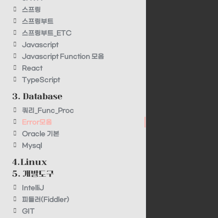
스프링
스프링부트
스프링부트_ETC
Javascript
Javascript Function 모음
React
TypeScript
3. Database
쿼리_Func_Proc
Error모음
Oracle 기본
Mysql
4.Linux
5. 개발도구
IntelliJ
피들러(Fiddler)
GIT