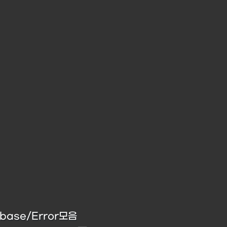
abase/Error모음