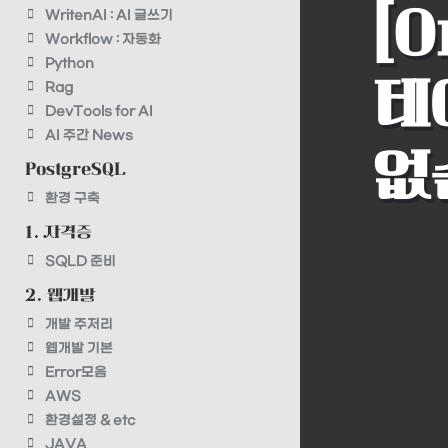
[O
WritenAI : AI 글쓰기
Workflow : 자동화
Python
테
Rag
DevTools for AI
AI 주간 News
없
PostgreSQL
환경 구축
1. 자격증
SQLD 준비
2. 웹개발
개발 주저리
웹개발 기본
Error모음
AWS
환경설정 & etc
JAVA