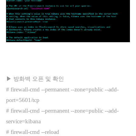
▶ 방화벽 오픈 및 확인
# firewall-cmd --permanent --zone=public --add-
port=5601/tcp
# firewall-cmd --permanent --zone=public --add-
service=kibana
# firewall-cmd --reload