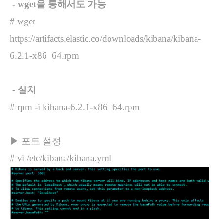
- wget을 통해서도 가능
# wget
https://artifacts.elastic.co/downloads/kibana/kibana-
6.2.1-x86_64.rpm
- 설치
# rpm -i kibana-6.2.1-x86_64.rpm
▶ 포트 설정
# vi /etc/kibana/kibana.yml