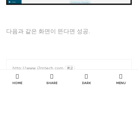
다음과 같은 화면이 뜬다면 성공.
http://www.j2mtech.com
광고
리눅스 유지보수 및 기술지원 몬타비스타SW 한국
HOME
SHARE
DARK
MENU
대리점
오픈소스 소프트웨어(OSS) 및 기업용 소프트웨어 전문
기술지원/컨설팅 기업 CentOS, Rocky Linux 기술지원
https://www.mvista.com/kr
광고
몬타비스타소프트웨어 글로벌 리눅스 전문기업
임베디드리눅스, RockyLinux 주요후원사,CentOS
EoL/ISMS-P대응 RockyLinux, Ubuntu 유지보수 및