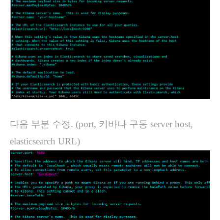
다음 부분 수정. (port, 키바나 구동 server host,
elasticsearch URL)