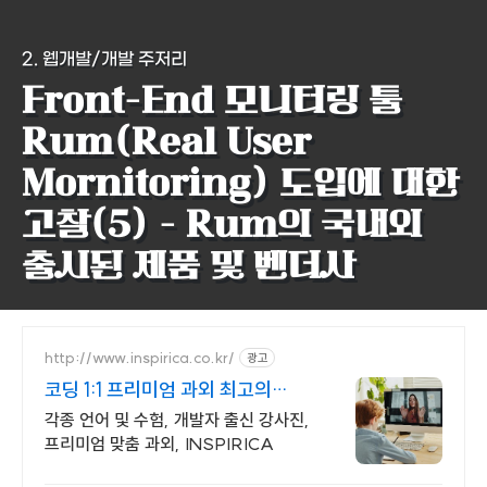
2. 웹개발/개발 주저리
Front-End 모니터링 툴
Rum(Real User
Mornitoring) 도입에 대한
고찰(5) - Rum의 국내외
출시된 제품 및 벤더사
http://www.inspirica.co.kr/
광고
코딩 1:1 프리미엄 과외 최고의
선생님들과 함께
각종 언어 및 수험, 개발자 출신 강사진,
프리미엄 맞춤 과외, INSPIRICA