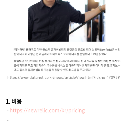
https://www.datanet.co.kr/news/articleView.html?idxno=170939
1. 비용
-
https://newrelic.com/kr/pricing
-