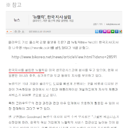
※ 참고
http://www.bikorea.net/news/articleView.html?idxno=28591