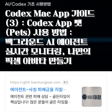
AI/Codex 기초 사용방법
Codex Mac App 가이드
(3) : Codex App 펫
(Pets) 사용 방법 :
백그라운드 AI 에이전트
실시간 모니터링, 나만의
픽셀 아바타 만들기
https://g04.taechunglaw.com
광고
에이전트-사칭 피해금을 지킬
마지막 기회
에이전트 관련 피해 상담 - 골든타임이
핵심입니다! 많은 분들이 골든 타임을
놓쳐 소중한 피해금을 영영 찾지 못하고