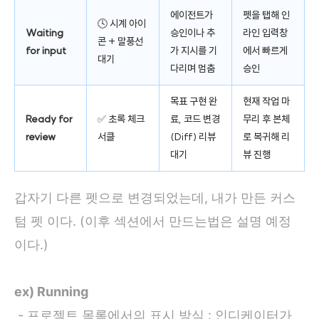
에이전트가
펫을 탭해 인
🕓 시계 아이
Waiting
승인이나 추
라인 입력창
콘 + 말풍선
for input
가 지시를 기
에서 빠르게
대기
다리며 멈춤
승인
목표 구현 완
현재 작업 마
Ready for
✅ 초록 체크
료, 코드 변경
무리 후 본체
review
서클
(Diff) 리뷰
로 복귀해 리
대기
뷰 진행
갑자기 다른 펫으로 변경되었는데, 내가 만든 커스
텀 펫 이다. (이후 섹션에서 만드는법은 설명 예정
이다.)
ex) Running
- 프로젝트 목록에서의 표시 방식 : 인디케이터가